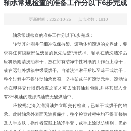
轴承常规检查的准备工作分以下6步完成
更新时间：2022-10-25 点击次数：1810
轴承常规检查的准备工作分以下6步完成：
转动其外圈并仔细冲洗保持架、滚动体和滚道的交界处，要
求将任何隐蔽部位残留的原先油迹*清洗掉。轴承在清洗洁净后
应将所附清洗油淋干，放在衬有洁净中性衬纸的工作台上晾干，
或在远红外烘箱中缓缓烘干。自清洗油淋干后以至晾干或烘干，
整个过程中不得转动轴承套圈、坚持架或任何滚动元件。滚动轴
承在即将交付惯例检查之前才可去除其油封包装,并将其浸入含
有3%机油的洗涤汽油或无酸煤油中。
应按规定滴入润滑油并立即交付检查，已晾干或烘干的轴
承。此时轴承外表面无油膜保护，整个检查过程中均不得直接触
及人手皮肤，操作者应戴上洁净手套，或手上涂以防锈剂，但必