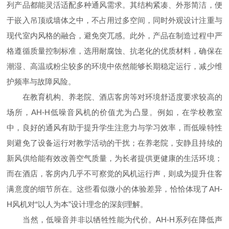
列产品都能灵活适配多种通风需求。其结构紧凑、外形简洁，便
于嵌入吊顶或墙体之中，不占用过多空间，同时外观设计注重与
现代室内风格的融合，避免突兀感。此外，产品在制造过程中严
格遵循质量控制标准，选用耐腐蚀、抗老化的优质材料，确保在
潮湿、高温或粉尘较多的环境中依然能够长期稳定运行，减少维
护频率与故障风险。
在教育机构、养老院、酒店客房等对环境舒适度要求较高的
场所，AH-H低噪音风机的价值尤为凸显。例如，在学校教室
中，良好的通风有助于提升学生注意力与学习效率，而低噪特性
则避免了设备运行对教学活动的干扰；在养老院，安静且持续的
新风供给能有效改善空气质量，为长者提供更健康的生活环境；
而在酒店，客房内几乎不可察觉的风机运行声，则成为提升住客
满意度的细节所在。这些看似微小的体验差异，恰恰体现了AH-
H风机对“以人为本”设计理念的深刻理解。
当然，低噪音并非以牺牲性能为代价。AH-H系列在降低声