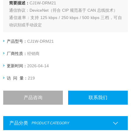
简要描述：
CJ1W-DRM21
通信协议：DeviceNet（符合 CIP 规范基于 CAN 总线技术）
通信速率：支持 125 kbps / 250 kbps / 500 kbps 三档，可自
动识别或手动设定
运行模式：支持主站 / 从站双模式，且可同时激活
主站模式：最多管理 63 个从站节点，最大控制 32000 点
产品型号：
CJ1W-DRM21
（2000ch）I/O 数据
厂商性质：
经销商
从站模式：作为节点接入其他 DeviceNet 主站系统
更新时间：
2026-04-14
访 问 量：
219
产品咨询
联系我们
产品分类
PRODUCT CATEGORY