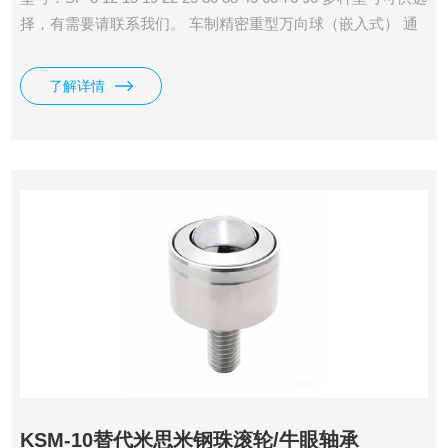
择，有需要请联系我们。 车制精密重型万向球（嵌入式） 通
过车床加工制造，精度高； “重型”表示承载能力强，适合工业
设备、自动化产线、模具等重载场景； “嵌入式”指底部为圆柱
了解详情
形基座，需在被安装件上钻孔后压入或敲入固定，顶部球头外
露，实现多方向滚动； 结构紧凑，安装后表面平整，美观。
KSM-10替代米思米钢珠滚轮/牛眼轴承