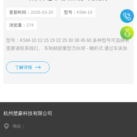
更新时间：
2026-03-20
型号：
KSM-10
浏览量：
274
型号：KSM-10 12 15 19 22 25 30 38 45 60 多种型号可选择有
需要请联系我们。 车制精密重型万向球 - 螺杆式 通过车床加
工制造，精度高； “重型”表示承载能力强，适用于工业设备、
传送带、模具、自动化产线等重载场景； “螺杆式”指底部为外
了解详情
螺纹杆，用于旋入基座或支架固定； 万向球结构允许在多个
方向自由旋转，常用于需要灵活转向或滚动的场合。
杭州楚豪科技有限公司
地址：